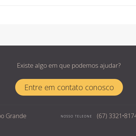
Existe algo em que podemos ajudar?
Entre em contato conosco
mpo Grande
(67) 3321•817
NOSSO TELEONE