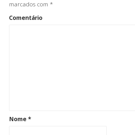
marcados com
*
Comentário
Iníc
Nome
*