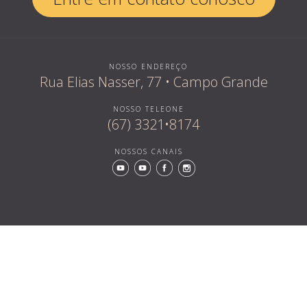
NOSSO ENDEREÇO
Rua Elias Nasser, 77 • Campo Grande
NOSSO TELEONE
(67) 3321•8174
NOSSOS CANAIS
Quem som