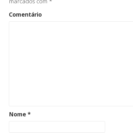
marcados com
*
Comentário
Iníc
Nome
*