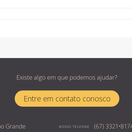
Existe algo em que podemos ajudar?
Entre em contato conosco
mpo Grande
(67) 3321•817
NOSSO TELEONE