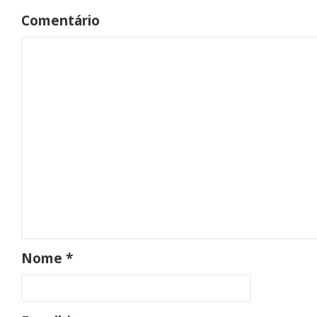
Comentário
Iníc
Nome
*