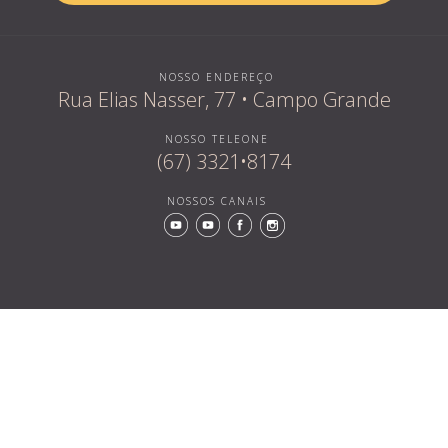
NOSSO ENDEREÇO
Rua Elias Nasser, 77 • Campo Grande
NOSSO TELEONE
(67) 3321•8174
NOSSOS CANAIS
Quem som