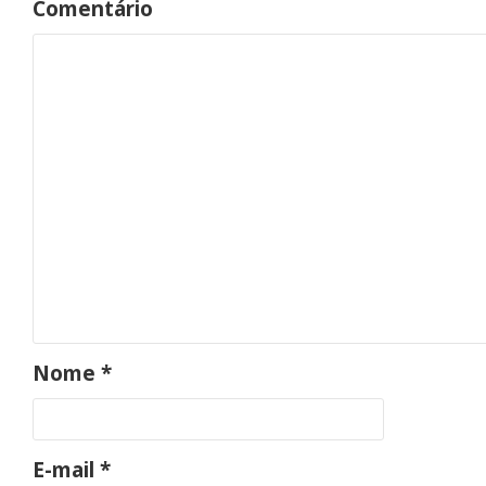
Comentário
Iníc
Nome
*
E-mail
*