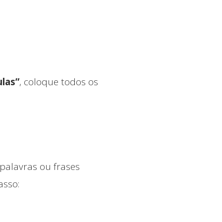
ulas”
, coloque todos os
palavras ou frases
asso:
Quem somos