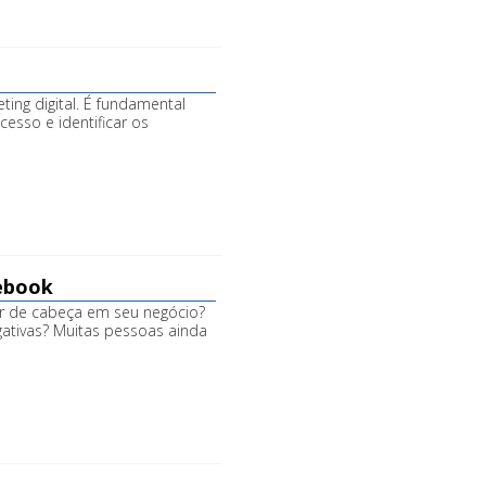
ing digital. É fundamental
O que Fazemos
cesso e identificar os
cebook
r de cabeça em seu negócio?
gativas? Muitas pessoas ainda