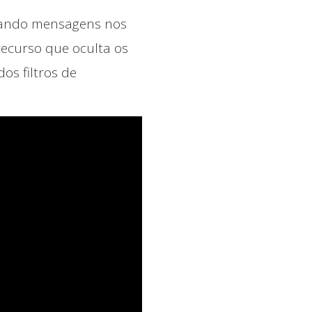
iando mensagens nos
recurso que oculta os
os filtros de
Início