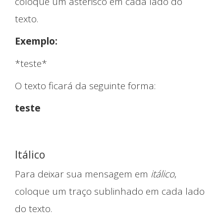
coloque um asterisco em cada lado do
texto.
Exemplo:
*teste*
O texto ficará da seguinte forma:
teste
Itálico
Quem somos
Para deixar sua mensagem em
itálico
,
coloque um traço sublinhado em cada lado
do texto.