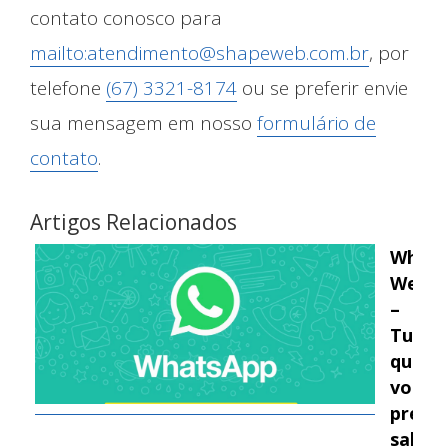
contato conosco para
mailto:atendimento@shapeweb.com.br
, por
telefone
(67) 3321-8174
ou se preferir envie
sua mensagem em nosso
formulário de
contato
.
Artigos Relacionados
Whats
Web
–
Tudo
que
você
precis
saber