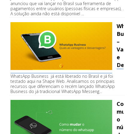
anunciou que vai lançar no Brasil sua ferramenta de
pagamentos entre usuários (pessoas físicas e empresas), .
A solução ainda não está disponível ...
Fale conosco
Whats
Busin
–
Vanta
e
Desva
WhatsApp Business já está liberado no Brasil e já foi
testado aqui na Shape Web. Analisamos os principais
recursos que diferenciam o recém lançado WhatsApp
Business do já tradicional WhatsApp Messeng...
Como
mudar
o
núme