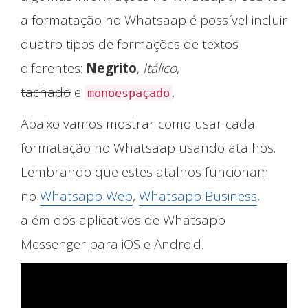
a formatação no Whatsaap é possível incluir
quatro tipos de formações de textos
diferentes:
Negrito
,
Itálico
,
tachado
e
.
monoespaçado
Início
Abaixo vamos mostrar como usar cada
formatação no Whatsaap usando atalhos.
Lembrando que estes atalhos funcionam
no
Whatsapp Web
,
Whatsapp Business
,
além dos aplicativos de Whatsapp
Messenger para iOS e Android.