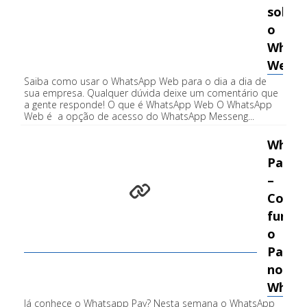
sobre
o
Whats
Web
Saiba como usar o WhatsApp Web para o dia a dia de
sua empresa. Qualquer dúvida deixe um comentário que
a gente responde! O que é WhatsApp Web O WhatsApp
Web é a opção de acesso do WhatsApp Messeng...
Whats
Pay
–
Como
funci
o
Paga
no
Whats
Já conhece o Whatsapp Pay? Nesta semana o WhatsApp