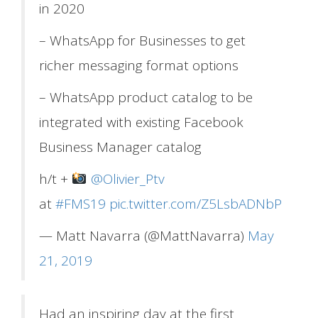
in 2020
O que Fazemos
– WhatsApp for Businesses to get
richer messaging format options
– WhatsApp product catalog to be
integrated with existing Facebook
Business Manager catalog
h/t +
@Olivier_Ptv
at
#FMS19
pic.twitter.com/Z5LsbADNbP
— Matt Navarra (@MattNavarra)
May
21, 2019
Had an inspiring day at the first