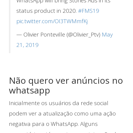
WhatsApp will bring Stories Ads in its
status product in 2020.
#FMS19
pic.twitter.com/OI3TWMmfKj
— Olivier Ponteville (@Olivier_Ptv)
May
21, 2019
Nossos Trabalhos
Não quero ver anúncios no
whatsapp
Inicialmente os usuários da rede social
podem ver a atualização como uma ação
negativa para o WhatsApp. Alguns