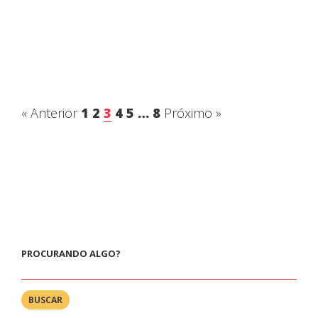
« Anterior
1
2
3
4
5
…
8
Próximo »
PROCURANDO ALGO?
BUSCAR